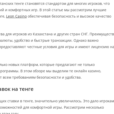
станских тенге становятся стандартом для многих игроков, что
ий и комфортных игр. В этой статье мы рассмотрим лучшие
нге,
Leon Casino
обеспечивая безопасность и высокое качество
 для игроков из Казахстана и других стран СНГ. Преимущест
валюты, удобство и быстрые транзакции. Однако важно
предоставляют честные условия для игры и имеют лицензию н
олько новых платформ, которые предлагают не только
рограммы. В этом обзоре мы выделим те онлайн казино,
ют всем требованиям безопасности и удобства.
вок на тенге
их ставки в тенге, значительно увеличилось. Это дало игрокам
возможностей для комфортной игры. Рассмотрим несколько
этом году.