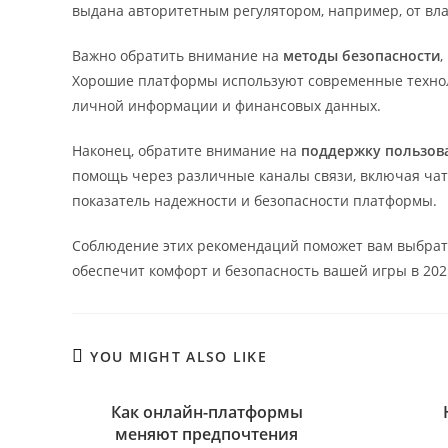
выдана авторитетным регулятором, например, от вл
Важно обратить внимание на
методы безопасности
,
Хорошие платформы используют современные техноло
личной информации и финансовых данных.
Наконец, обратите внимание на
поддержку пользов
помощь через различные каналы связи, включая чат,
показатель надежности и безопасности платформы.
Соблюдение этих рекомендаций поможет вам выбрать 
обеспечит комфорт и безопасность вашей игры в 2025
YOU MIGHT ALSO LIKE
Как онлайн-платформы
меняют предпочтения