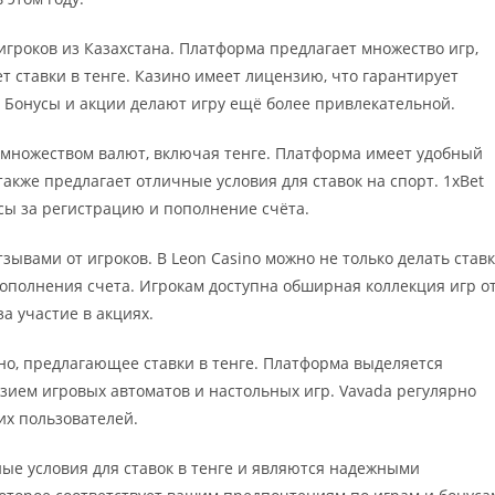
игроков из Казахстана. Платформа предлагает множество игр,
ет ставки в тенге. Казино имеет лицензию, что гарантирует
 Бонусы и акции делают игру ещё более привлекательной.
с множеством валют, включая тенге. Платформа имеет удобный
акже предлагает отличные условия для ставок на спорт. 1xBet
сы за регистрацию и пополнение счёта.
зывами от игроков. В Leon Casino можно не только делать став
пополнения счета. Игрокам доступна обширная коллекция игр о
а участие в акциях.
но, предлагающее ставки в тенге. Платформа выделяется
зием игровых автоматов и настольных игр. Vavada регулярно
их пользователей.
ые условия для ставок в тенге и являются надежными