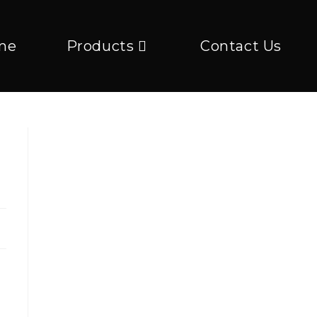
me
Products
Contact Us