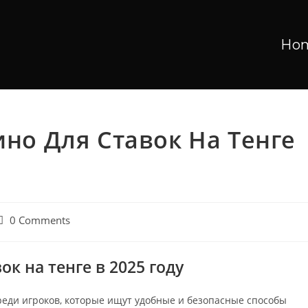
Ho
но Для Ставок На Тенге
0 Comments
к на тенге в 2025 году
реди игроков, которые ищут удобные и безопасные способы