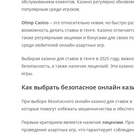
обслуживанием клиентов. Казино регулярно обновляе
популярным среди игроков.
Olimp Casino
– это относительно новая, но быстро р
возможность делать ставки в тенге. Казино отличае
также регулярными акциями и бонусами для своих по
среди любителей онлайн-азартных игр.
Выбирая казино для ставок в тенге в 2025 году, важ
безопасность, а также наличие лицензий. Эти казин
игры.
Как выбрать безопасное онлайн каз
При выборе безопасного онлайн казино для ставок в
которые помогут избежать мошенничества и обеспеч
Первым критерием является наличие
лицензии
. Пр
проведение азартных игр, что гарантирует соблюден