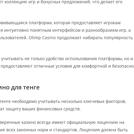
т коллекцию игр и бонусных предложений, что делает его
азвивающаяся платформа, которая предоставляет игрокам
тся интуитивно понятным интерфейсом и разнообразием игр, а
льзователей. Olimp Casino продолжает набирать популярность
но учитывать не только удобство использования платформы, но и
о предоставляют отличные условия для комфортной и безопасн
ино для тенге
 тенге необходимо учитывать несколько ключевых факторов,
ат защиту ваших финансовых средств.
оверенные казино всегда имеют официальную лицензию на
ие всех законных норм и стандартов. Лицензия должна быть