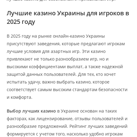
Лучшие казино Украины для игроков в
2025 году
В 2025 году на рынке онлайн-казино Украины
присутствуют заведения, которые предлагают игрокам
лучшие условия для азартных игр. Эти казино
привлекают не только разнообразием игр, но и
высокими коэффициентами выплат, а также надежной
защитой данных пользователей. Для тех, кто хочет
испытать удачу, важно выбрать казино, которое
соответствует самым высоким стандартам безопасности
и комфорта.
Выбор лучших казино
в Украине основан на таких
факторах, как лицензирование, отзывы пользователей и
разнообразие предложений. Рейтинг лучших заведений
формируется с учетом того, насколько удобно игрокам