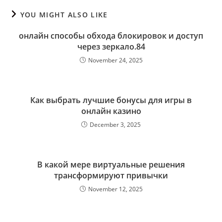
YOU MIGHT ALSO LIKE
онлайн способы обхода блокировок и доступ
через зеркало.84
November 24, 2025
Как выбрать лучшие бонусы для игры в
онлайн казино
December 3, 2025
В какой мере виртуальные решения
трансформируют привычки
November 12, 2025