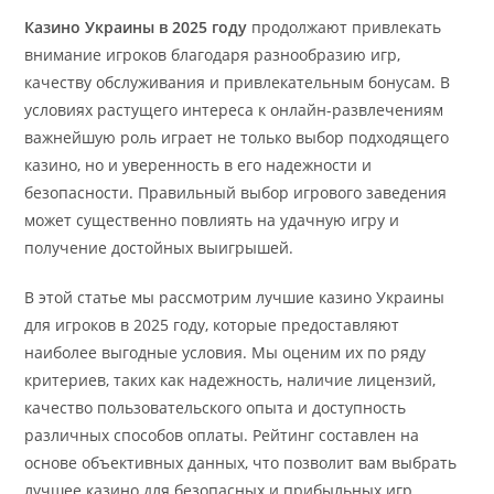
Казино Украины в 2025 году
продолжают привлекать
внимание игроков благодаря разнообразию игр,
качеству обслуживания и привлекательным бонусам. В
условиях растущего интереса к онлайн-развлечениям
важнейшую роль играет не только выбор подходящего
казино, но и уверенность в его надежности и
безопасности. Правильный выбор игрового заведения
может существенно повлиять на удачную игру и
получение достойных выигрышей.
В этой статье мы рассмотрим лучшие казино Украины
для игроков в 2025 году, которые предоставляют
наиболее выгодные условия. Мы оценим их по ряду
критериев, таких как надежность, наличие лицензий,
качество пользовательского опыта и доступность
различных способов оплаты. Рейтинг составлен на
основе объективных данных, что позволит вам выбрать
лучшее казино для безопасных и прибыльных игр.