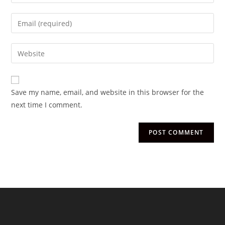
Save my name, email, and website in this browser for the
next time I comment.