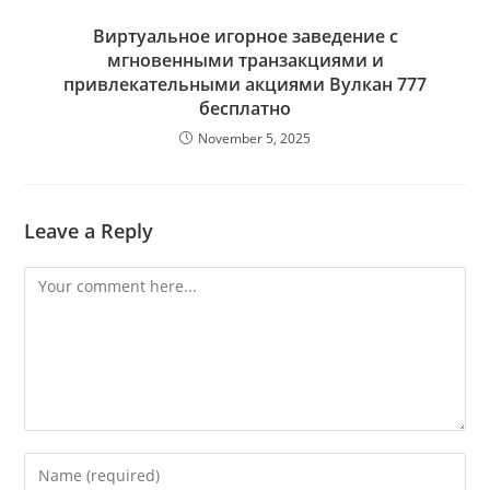
Виртуальное игорное заведение с
мгновенными транзакциями и
привлекательными акциями Вулкан 777
бесплатно
November 5, 2025
Leave a Reply