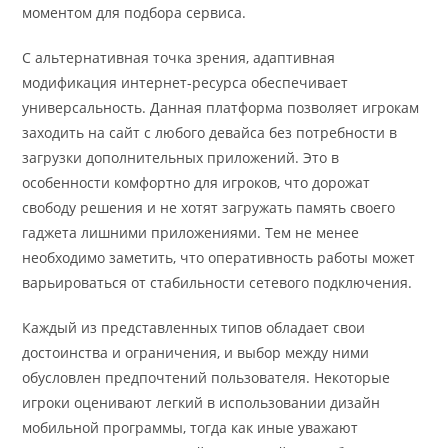
моментом для подбора сервиса.
С альтернативная точка зрения, адаптивная
модификация интернет-ресурса обеспечивает
универсальность. Данная платформа позволяет игрокам
заходить на сайт с любого девайса без потребности в
загрузки дополнительных приложений. Это в
особенности комфортно для игроков, что дорожат
свободу решения и не хотят загружать память своего
гаджета лишними приложениями. Тем не менее
необходимо заметить, что оперативность работы может
варьироваться от стабильности сетевого подключения.
Каждый из представленных типов обладает свои
достоинства и ограничения, и выбор между ними
обусловлен предпочтений пользователя. Некоторые
игроки оценивают легкий в использовании дизайн
мобильной программы, тогда как иные уважают