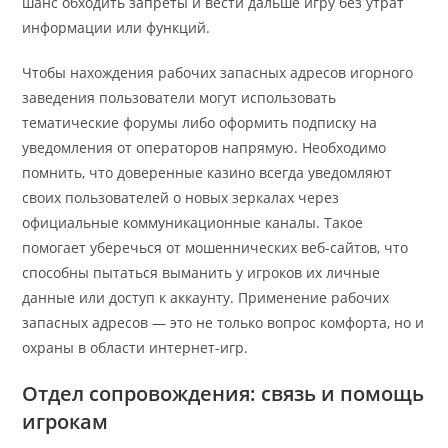
шанс обходить запреты и вести дальше игру без утрат
информации или функций.
Чтобы нахождения рабочих запасных адресов игорного
заведения пользователи могут использовать
тематические форумы либо оформить подписку на
уведомления от операторов напрямую. Необходимо
помнить, что доверенные казино всегда уведомляют
своих пользователей о новых зеркалах через
официальные коммуникационные каналы. Такое
помогает уберечься от мошеннических веб-сайтов, что
способны пытаться выманить у игроков их личные
данные или доступ к аккаунту. Применение рабочих
запасных адресов — это не только вопрос комфорта, но и
охраны в области интернет-игр.
Отдел сопровождения: связь и помощь
игрокам