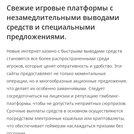
Свежие игровые платформы с
незамедлительными выводами
средств и специальными
предложениями.
Новые интернет казино с быстрыми выводами средств
становятся все более распространенными среди
игроков, которые ценят оперативность и удобство. Эти
сайты предоставляют не только моментальные
операции, но и многообразные акционные предложения,
что делает их особенно заманчивыми. Следует
сосредоточиться на лицензии и репутацию гэмблинг-
платформы, чтобы не допустить неприятных сюрпризов.
Срочные выплаты средств в основном осуществляются
посредством электронные кошельки или криптовалюты,
что обеспечивает геймерам наслаждаться призами без
отсрочек.