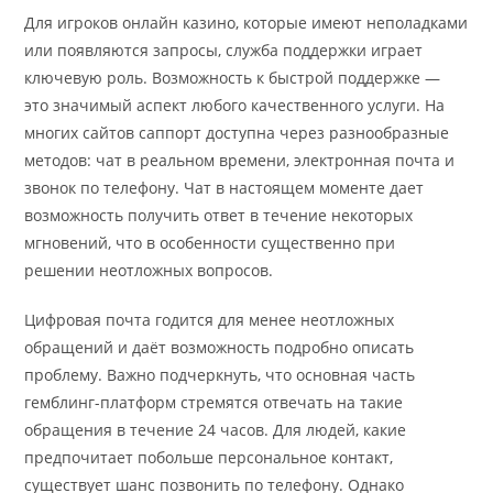
Для игроков онлайн казино, которые имеют неполадками
или появляются запросы, служба поддержки играет
ключевую роль. Возможность к быстрой поддержке —
это значимый аспект любого качественного услуги. На
многих сайтов саппорт доступна через разнообразные
методов: чат в реальном времени, электронная почта и
звонок по телефону. Чат в настоящем моменте дает
возможность получить ответ в течение некоторых
мгновений, что в особенности существенно при
решении неотложных вопросов.
Цифровая почта годится для менее неотложных
обращений и даёт возможность подробно описать
проблему. Важно подчеркнуть, что основная часть
гемблинг-платформ стремятся отвечать на такие
обращения в течение 24 часов. Для людей, какие
предпочитает побольше персональное контакт,
существует шанс позвонить по телефону. Однако