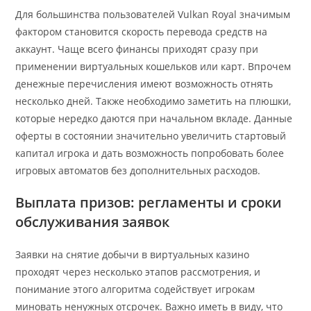
Для большинства пользователей Vulkan Royal значимым
фактором становится скорость перевода средств на
аккаунт. Чаще всего финансы приходят сразу при
применении виртуальных кошельков или карт. Впрочем
денежные перечисления имеют возможность отнять
несколько дней. Также необходимо заметить на плюшки,
которые нередко даются при начальном вкладе. Данные
оферты в состоянии значительно увеличить стартовый
капитал игрока и дать возможность попробовать более
игровых автоматов без дополнительных расходов.
Выплата призов: регламенты и сроки
обслуживания заявок
Заявки на снятие добычи в виртуальных казино
проходят через несколько этапов рассмотрения, и
понимание этого алгоритма содействует игрокам
миновать ненужных отсрочек. Важно иметь в виду, что