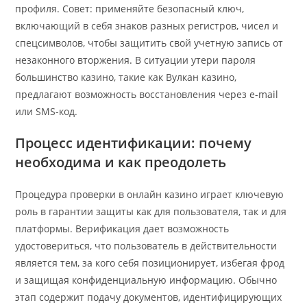
профиля. Совет: применяйте безопасный ключ,
включающий в себя знаков разных регистров, чисел и
спецсимволов, чтобы защитить свой учетную запись от
незаконного вторжения. В ситуации утери пароля
большинство казино, такие как Вулкан казино,
предлагают возможность восстановления через e-mail
или SMS-код.
Процесс идентификации: почему
необходима и как преодолеть
Процедура проверки в онлайн казино играет ключевую
роль в гарантии защиты как для пользователя, так и для
платформы. Верификация дает возможность
удостовериться, что пользователь в действительности
является тем, за кого себя позиционирует, избегая фрод
и защищая конфиденциальную информацию. Обычно
этап содержит подачу документов, идентифицирующих