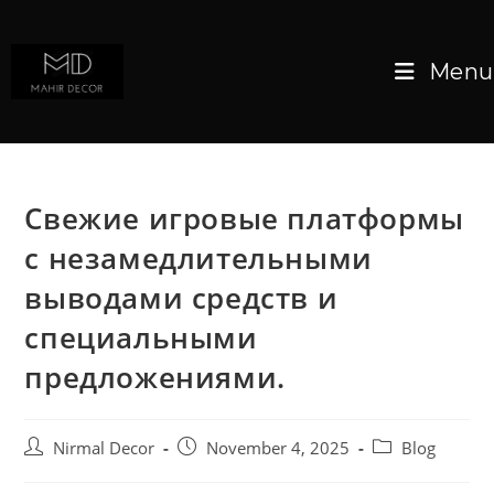
Menu
Свежие игровые платформы
с незамедлительными
выводами средств и
специальными
предложениями.
Nirmal Decor
November 4, 2025
Blog