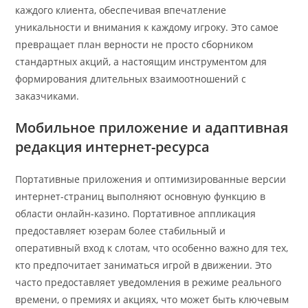
каждого клиента, обеспечивая впечатление
уникальности и внимания к каждому игроку. Это самое
превращает план верности не просто сборником
стандартных акций, а настоящим инструментом для
формирования длительных взаимоотношений с
заказчиками.
Мобильное приложение и адаптивная
редакция интернет-ресурса
Портативные приложения и оптимизированные версии
интернет-страниц выполняют основную функцию в
области онлайн-казино. Портативное аппликация
предоставляет юзерам более стабильный и
оперативный вход к слотам, что особенно важно для тех,
кто предпочитает заниматься игрой в движении. Это
часто предоставляет уведомления в режиме реального
времени, о премиях и акциях, что может быть ключевым