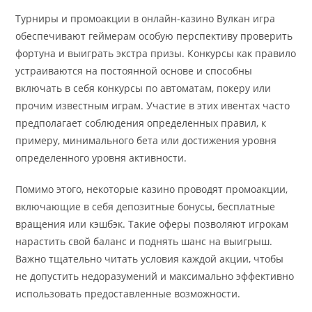
Турниры и промоакции в онлайн-казино Вулкан игра
обеспечивают геймерам особую перспективу проверить
фортуна и выиграть экстра призы. Конкурсы как правило
устраиваются на постоянной основе и способны
включать в себя конкурсы по автоматам, покеру или
прочим известным играм. Участие в этих ивентах часто
предполагает соблюдения определенных правил, к
примеру, минимального бета или достижения уровня
определенного уровня активности.
Помимо этого, некоторые казино проводят промоакции,
включающие в себя депозитные бонусы, бесплатные
вращения или кэшбэк. Такие оферы позволяют игрокам
нарастить свой баланс и поднять шанс на выигрыш.
Важно тщательно читать условия каждой акции, чтобы
не допустить недоразумений и максимально эффективно
использовать предоставленные возможности.