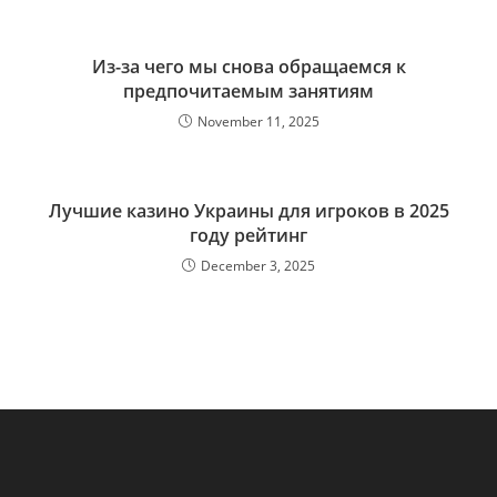
Из-за чего мы снова обращаемся к
предпочитаемым занятиям
November 11, 2025
Лучшие казино Украины для игроков в 2025
году рейтинг
December 3, 2025