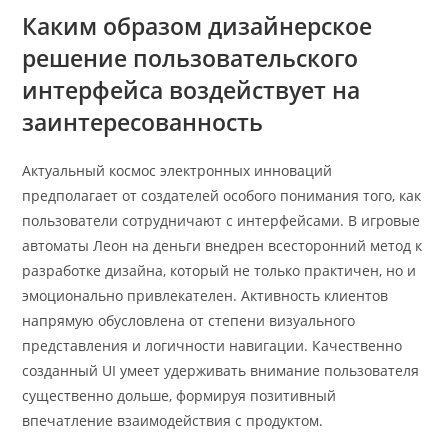
Каким образом дизайнерское
решение пользовательского
интерфейса воздействует на
заинтересованность
Актуальный космос электронных инноваций
предполагает от создателей особого понимания того, как
пользователи сотрудничают с интерфейсами. В игровые
автоматы Леон на деньги внедрен всесторонний метод к
разработке дизайна, который не только практичен, но и
эмоционально привлекателен. Активность клиентов
напрямую обусловлена от степени визуального
представления и логичности навигации. Качественно
созданный UI умеет удерживать внимание пользователя
существенно дольше, формируя позитивный
впечатление взаимодействия с продуктом.