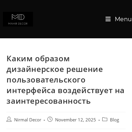
Menu
Каким образом
дизайнерское решение
пользовательского
интерфейса воздействует на
заинтересованность
Nirmal Decor
November 12, 2025
Blog