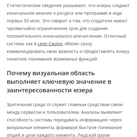
Статистические сведения указывают, что юзеры создают
изначальное мнение о ресурсе или программе в ходе
первых 50 мсек. Это говорит о том, что создатели имеют
чрезвычайно ограниченное срок для создания
положительного изначального впечатления. Отличный
система, как в
Leon Casino
, обязан сразу
коммуницировать свою важность и предоставлять юзеру
понятное понимание возможных функций.
Почему визуальная область
выполняет ключевую значение в
заинтересованности юзера
Зрительная среда UI служит главным средством связи
между сервисом и пользователем. Анализы выявляют
способность системы передавать информацию через
визуальные элементы, формируя быстрое понимание
опций и цели каждого элемента. Людской разум