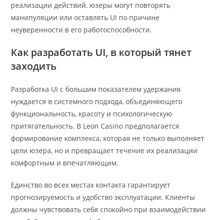
реализации действий, юзеры могут повторять
манипуляции или оставлять UI по причине
неуверенности в его работоспособности.
Как разработать UI, в который тянет
заходить
Разработка UI с большим показателем удержания
нуждается в системного подхода, объединяющего
функциональность, красоту и психологическую
притягательность. В Leon Casino предполагается
формирование комплекса, которая не только выполняет
цели юзера, но и превращает течение их реализации
комфортным и впечатляющим.
Единство во всех местах контакта гарантирует
прогнозируемость и удобство эксплуатации. Клиенты
должны чувствовать себя спокойно при взаимодействии