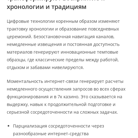
хронологии и традициям
Цифровые технологии коренным образом изменяют
трактовку хронологии и образование повседневных
церемоний. Безостановочная навигация каналов,
немедленные извещения и постоянная доступность
материалов генерируют инновационные темповые
образцы, где классические пределы между работой,
отдыхом и забавами нивелируются.
Моментальность интернет-связи генерирует расчеты
немедленного осуществления запросов во всех сферах
функционирования и в 7к казино. Это сказывается на
выдержку, навык к продолжительной подготовке и
серьезной сосредоточенности на сложных задачах.
Парциализация сосредоточенности через
разнообразные интернет-средства