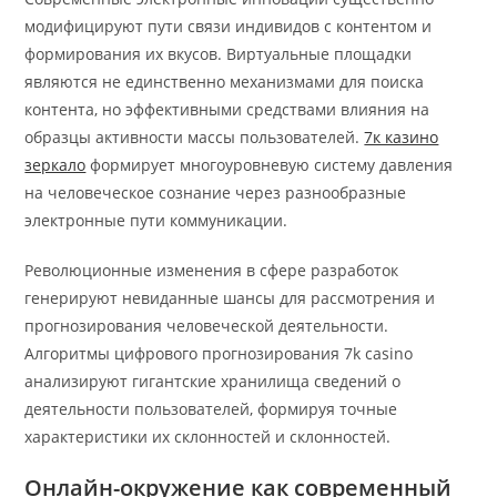
модифицируют пути связи индивидов с контентом и
формирования их вкусов. Виртуальные площадки
являются не единственно механизмами для поиска
контента, но эффективными средствами влияния на
образцы активности массы пользователей.
7к казино
зеркало
формирует многоуровневую систему давления
на человеческое сознание через разнообразные
электронные пути коммуникации.
Революционные изменения в сфере разработок
генерируют невиданные шансы для рассмотрения и
прогнозирования человеческой деятельности.
Алгоритмы цифрового прогнозирования 7k casino
анализируют гигантские хранилища сведений о
деятельности пользователей, формируя точные
характеристики их склонностей и склонностей.
Онлайн-окружение как современный