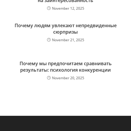
на заинтересованность
November 12, 2025
Почему людям увлекают непредвиденные
сюрпризы
November 21, 2025
Почему мы предпочитаем сравнивать
результаты: психология конкуренции
November 20, 2025