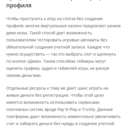
профиля
Чтобы приступить к игру на слотах без создания
профиля, многие виртуальные казино предлагают режим
демо-игры. Такой способ дает возможность
пользователям тестировать игровые автоматы без
обязательной создания учетной записи. Каждое что
нужно осуществить — так это выбрать слот и щелкнуть
по кнопке «Демо». Таким способом, геймеры могут
оценить графику, аудио и геймплей игры, не рискуя
своими деньгами.
Отдельные ресурсы к тому же дают шанс играть на
живые деньги без регистрации. Чтобы этой цели
имеется возможность использовать сервисами
платежных систем, вроде Pay N Play и Trustly. Данные
платформы дают возможность моментально увеличивать
счет и забирать деньги без нужды в создания учетной