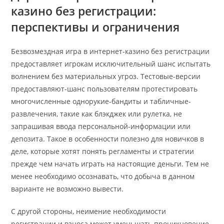
казино без регистрации:
перспективы и ограничения
Безвозмездная игра в интернет-казино без регистрации
предоставляет игрокам исключительный шанс испытать
волнением без материальных угроз. Тестовые-версии
предоставляют-шанс пользователям протестировать
многочисленные однорукие-бандиты и табличные-
развлечения, такие как блэкджек или рулетка, не
запрашивая ввода персональной-информации или
депозита. Такое в особенности полезно для новичков в
деле, которые хотят понять регламенты и стратегии
прежде чем начать играть на настоящие деньги. Тем не
менее необходимо осознавать, что добыча в данном
варианте не возможно вывести.
С другой стороны, неимение необходимости
регистрации и взноса может уменьшать проникновение