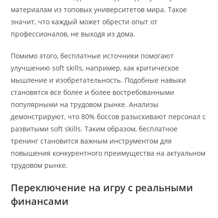
материалам из топовых университетов мира. Такое
значит, что каждый может обрести опыт от
профессионалов, не выходя из дома.
Помимо этого, бесплатные источники помогают
улучшению soft skills, например, как критическое
мышление и изобретательность. Подобные навыки
становятся все более и более востребованными
популярными на трудовом рынке. Анализы
демонстрируют, что 80% боссов разыскивают персонал с
развитыми soft skills. Таким образом, бесплатное
тренинг становится важным инструментом для
повышения конкурентного преимущества на актуальном
трудовом рынке.
Переключение на игру с реальными
финансами