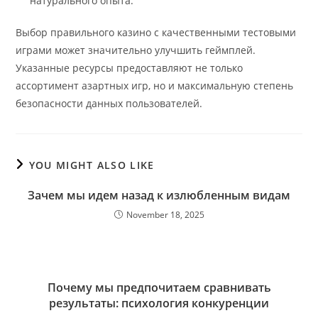
натурального опыта.
Выбор правильного казино с качественными тестовыми
играми может значительно улучшить геймплей.
Указанные ресурсы предоставляют не только
ассортимент азартных игр, но и максимальную степень
безопасности данных пользователей.
YOU MIGHT ALSO LIKE
Зачем мы идем назад к излюбленным видам
November 18, 2025
Почему мы предпочитаем сравнивать
результаты: психология конкуренции