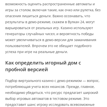
возможность оценить распространенные автоматы и
игры за столом, включая такие, как очко или рулетка, без
опасения лишиться деньги. Важно осознавать, что
результаты в демо-режиме, скажем в Вулкан 24, могут
варьироваться от реальных игр. Казино используют
генераторы случайных чисел, и вероятность победы
может увеличиваться в демо-версии для заманивания
пользователей. Впрочем это не обещает подобного
успеха при игре на реальные деньги.
Как определить игорный дом с
пробной версией
Подбор виртуального казино с демо-режимом — вопрос,
потребляющая учета всех нюансов. Прежде, главное,
необходимо убедиться, что ресурс предлагает широкий
выбор игровых автоматов в тестовом режиме. Это
предоставит шанс игроку исследовать всевозможные