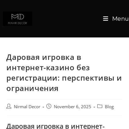
Menu
Даровая игровка в
интернет-казино без
регистрации: перспективы и
ограничения
Nirmal Decor
November 6, 2025
Blog
Даровая игровка в интернет-