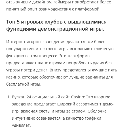
отзывчивым дизайном, геймеры приобретают более
приятный опыт взаимодействия с платформой.
Топ 5 игровых клубов с выдающимися
функциями демонстрационной игры.
Интернет игорные заведения делаются все более
популярными, и тестовые игры выполняют ключевую
функцию в этом процессе. Эти платформы
предоставляют шанс игрокам попробовать удачу без
угрозы потери денег. Внизу представлены лучшие пять
казино, которые обеспечивают лучшие варианты для
бесплатной игры.
Вулкан 24 официальный сайт Casino: Это игорное
заведение предлагает широкий ассортимент демо-
игр, включая слоты и игры за столом. Оболочка
интуитивно осваивается, а качество графики
удивляет.