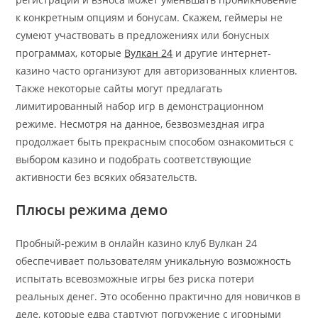
к конкретным опциям и бонусам. Скажем, геймеры не
сумеют участвовать в предложениях или бонусных
программах, которые
Вулкан 24
и другие интернет-
казино часто организуют для авторизованных клиентов.
Также некоторые сайты могут предлагать
лимитированный набор игр в демонстрационном
режиме. Несмотря на данное, безвозмездная игра
продолжает быть прекрасным способом ознакомиться с
выбором казино и подобрать соответствующие
активности без всяких обязательств.
Плюсы режима демо
Пробный-режим в онлайн казино клуб Вулкан 24
обеспечивает пользователям уникальную возможность
испытать всевозможные игры без риска потери
реальных денег. Это особенно практично для новичков в
деле, которые едва стартуют погружение с игорными