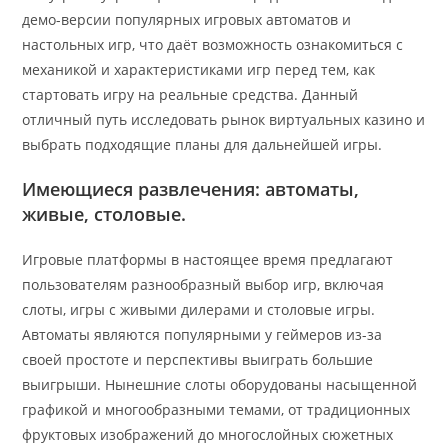
демо-версии популярных игровых автоматов и
настольных игр, что даёт возможность ознакомиться с
механикой и характеристиками игр перед тем, как
стартовать игру на реальные средства. Данный
отличный путь исследовать рынок виртуальных казино и
выбрать подходящие планы для дальнейшей игры.
Имеющиеся развлечения: автоматы,
живые, столовые.
Игровые платформы в настоящее время предлагают
пользователям разнообразный выбор игр, включая
слоты, игры с живыми дилерами и столовые игры.
Автоматы являются популярными у геймеров из-за
своей простоте и перспективы выиграть большие
выигрыши. Нынешние слоты оборудованы насыщенной
графикой и многообразными темами, от традиционных
фруктовых изображений до многослойных сюжетных