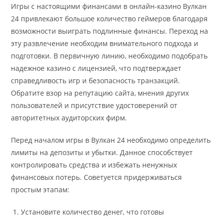
Игры с настоящими финансами в онлайн-казино Вулкан
24 привлекают большое количество геймеров благодаря
возможности выиграть подлинные финансы. Переход на
эту развлечение необходим внимательного подхода и
подготовки. В первичную линию, необходимо подобрать
надежное казино с лицензией, что подтверждает
справедливость игр и безопасность транзакций.
Обратите взор на репутацию сайта, мнения других
пользователей и присутствие удостоверений от
авторитетных аудиторских фирм.
Перед началом игры в Вулкан 24 необходимо определить
лимиты на депозиты и убытки. Данное способствует
контролировать средства и избежать ненужных
финансовых потерь. Советуется придерживаться
простым этапам:
Установите количество денег, что готовы