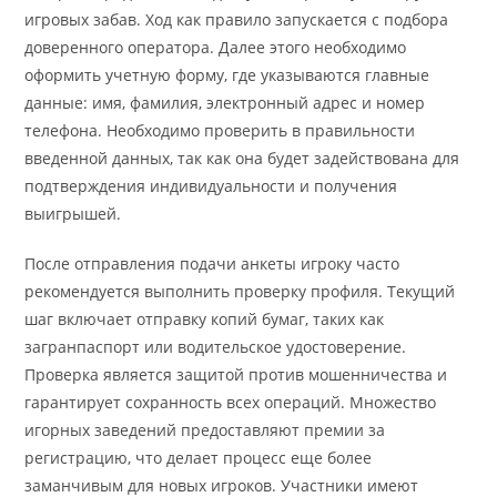
игровых забав. Ход как правило запускается с подбора
доверенного оператора. Далее этого необходимо
оформить учетную форму, где указываются главные
данные: имя, фамилия, электронный адрес и номер
телефона. Необходимо проверить в правильности
введенной данных, так как она будет задействована для
подтверждения индивидуальности и получения
выигрышей.
После отправления подачи анкеты игроку часто
рекомендуется выполнить проверку профиля. Текущий
шаг включает отправку копий бумаг, таких как
загранпаспорт или водительское удостоверение.
Проверка является защитой против мошенничества и
гарантирует сохранность всех операций. Множество
игорных заведений предоставляют премии за
регистрацию, что делает процесс еще более
заманчивым для новых игроков. Участники имеют